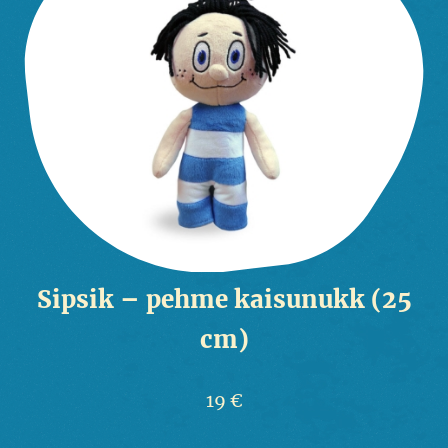
Sipsik – pehme kaisunukk (25
cm)
19 €