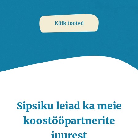
Kõik tooted
Sipsiku leiad ka meie
koostööpartnerite
juurest