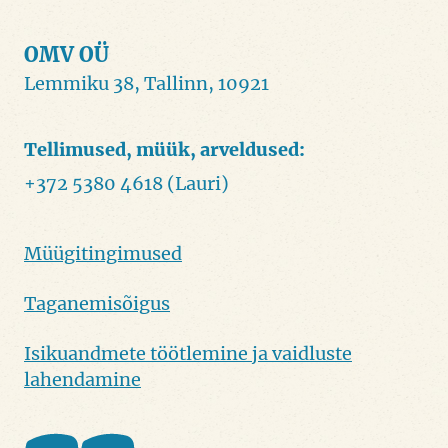
OMV OÜ
Lemmiku 38, Tallinn, 10921
Tellimused, müük, arveldused:
+372 5380 4618 (Lauri)
Müügitingimused
Jaluse menüü
Taganemisõigus
Isikuandmete töötlemine ja vaidluste
lahendamine
Facebook
Instagram