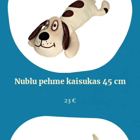
Nublu pehme kaisukas 45 cm
23 €
Sipsik
Pood
Kontakt