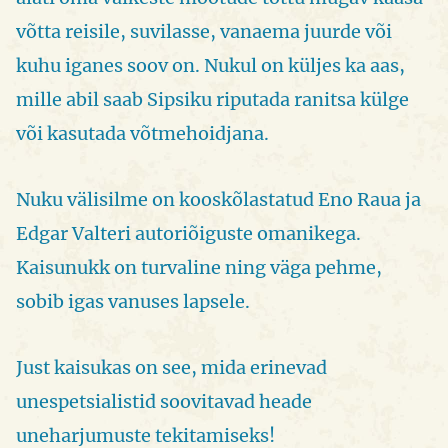
võtta reisile, suvilasse, vanaema juurde või
kuhu iganes soov on. Nukul on küljes ka aas,
mille abil saab Sipsiku riputada ranitsa külge
või kasutada võtmehoidjana.
Nuku välisilme on kooskõlastatud Eno Raua ja
Edgar Valteri autoriõiguste omanikega.
Kaisunukk on turvaline ning väga pehme,
sobib igas vanuses lapsele.
Just kaisukas on see, mida erinevad
unespetsialistid soovitavad heade
uneharjumuste tekitamiseks!