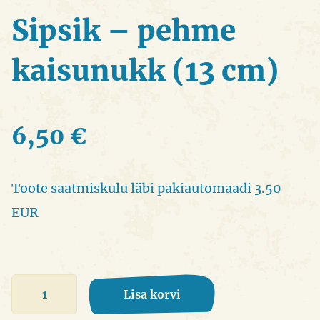
Sipsik – pehme
kaisunukk (13 cm)
6,50
€
Toote saatmiskulu läbi pakiautomaadi 3.50
EUR
Sipsik
Lisa korvi
-
pehme