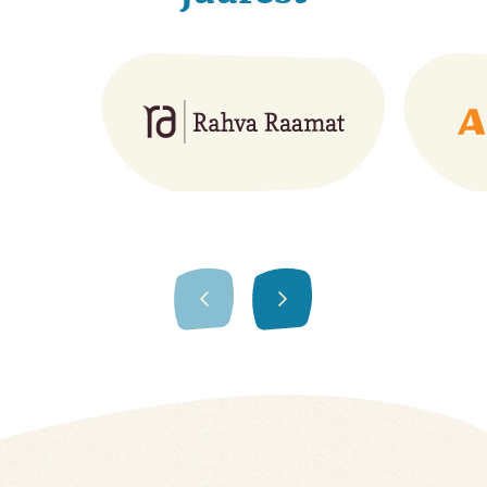
Eelmine
Järgmine