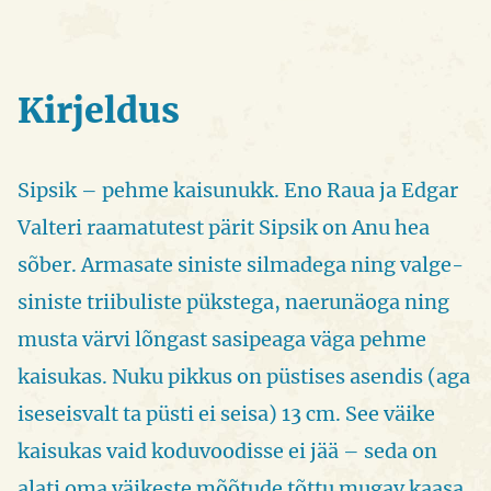
kaisunukk
(13
cm)
kogus
Kirjeldus
Sipsik – pehme kaisunukk. Eno Raua ja Edgar
Valteri raamatutest pärit Sipsik on Anu hea
sõber. Armasate siniste silmadega ning valge-
siniste triibuliste pükstega, naerunäoga ning
musta värvi lõngast sasipeaga väga pehme
kaisukas. Nuku pikkus on püstises asendis (aga
iseseisvalt ta püsti ei seisa) 13 cm. See väike
kaisukas vaid koduvoodisse ei jää – seda on
alati oma väikeste mõõtude tõttu mugav kaasa