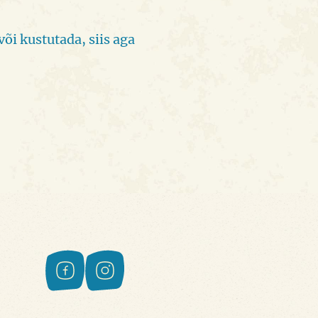
õi kustutada, siis aga
Facebook
Instagram
Sotsiaalmeedia menü