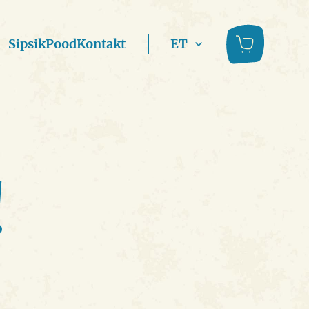
Items in cart: 0
Sipsik
Pood
Kontakt
ET
!