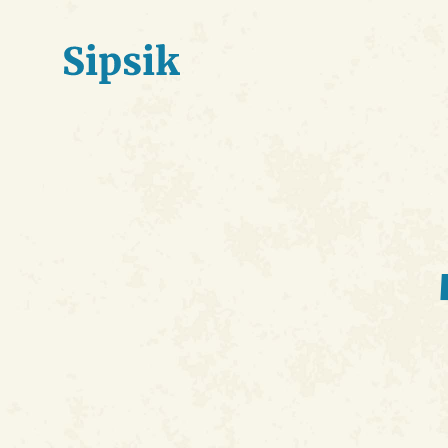
Sipsik
Liigu
sisusse