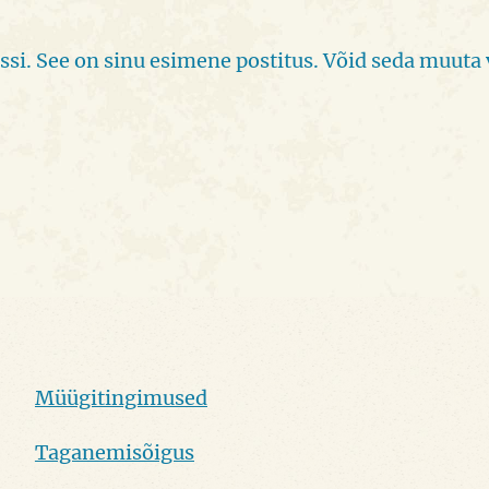
i. See on sinu esimene postitus. Võid seda muuta v
Sipsik
Pood
Kontakt
Müügitingimused
Jaluse menüü
Taganemisõigus